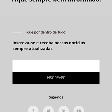
Fique por dentro de tudo!
Inscreva-se e receba nossas notícias
sempre atualizadas
E-
mail
INSCREVER
Siga-nos
F
T
L
Y
a
w
i
o